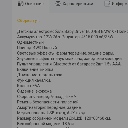
Описание
Характеристики
Информа
Сборка тут...
Детский электромобиль Baby Driver E007BB BMW X7 Полно
Аккумулятор: 12V/7Ah. Редуктор: 4*15 000 об/35W.
Одноместный.
Привод: 4WD Полный.
Световые эффекты: фары передние, задние фары.
Звуковые эффекты: звук клаксона, заводские мелодии.
Пульт управления: Bluetooth от батареек 2шт 1.5v AAА.
Включение: кнопка.
Движение: педаль газа.
Функция качалки.
Колеса: EVA.
Сидение: экокожа.
Скорость: вперед/назад, 6 км/ч.
Ремень безопасности: полосной.
Амортизаторы: передние, задние.
Медиа-панель: USB-вход, AUX-вход.
Размер собранной модели ДхШхВ: 120*60*60 см.
Вес собранной модели: 18,5 кг.