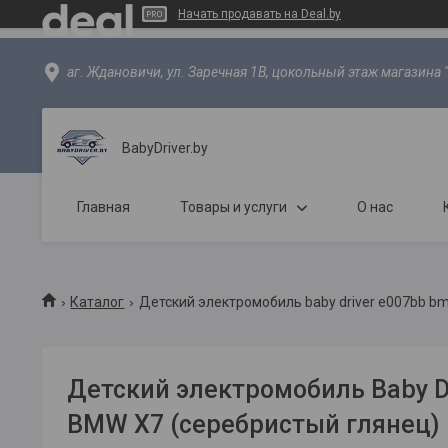
Начать продавать на Deal.by
аг. Ждановичи, ул. Заречная 1В, цокольный этаж магазина 
BabyDriver.by
Главная
Товары и услуги
О нас
Каталог
Детский электромобиль baby driver e007bb b
Детский электромобиль Baby D
BMW X7 (серебристый глянец)