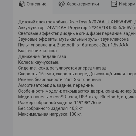
Описание
Характеристики
Информа
Детский электромобиль RiverToys A707AA LUX NEW 4WD. 
Аккумулятор: 24V/14АH. Редуктор: 2*24V/18.000об/50W (п
Световые эффекты: диодные огни, фары передние, задние
Звуковые эффекты: музыкальный руль - звук клаксона.
Пульт управления: Bluetooth от батареек 2шт 1.5v AAA.
Включение: кнопка.
Движение: педаль газа.
Колеса: каучуковые.
Сидение: кожа, регулируется вперед/назад.
Скорость: 16 км/ч, скорость вперед (высокая/низкая- пер
Ремень безопасности: 2шт. 3-х точечный.
Амортизаторы: да, задние, передние.
Особенности модели: открываются двери, кондиционер (в
Медиа-панель: microSD-вход, USB-вход, Bluetooth, индика
Размер собранной модели: 149*98*76 см.
Вес собранного изделия: 40,2 кг.
Максимальная нагрузка: 100 кг.