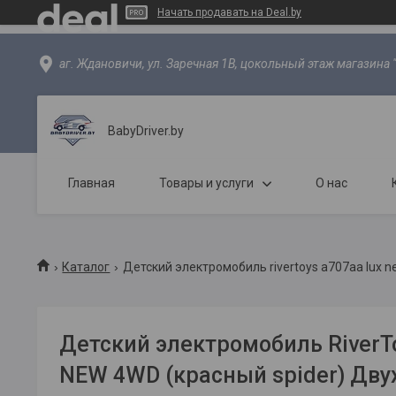
Начать продавать на Deal.by
аг. Ждановичи, ул. Заречная 1В, цокольный этаж магазина 
BabyDriver.by
Главная
Товары и услуги
О нас
Каталог
Детский электромобиль rivertoys a707aa lux 
Детский электромобиль RiverT
NEW 4WD (красный spider) Дв