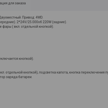
ция для заказа
Двухместный. Привод: 4WD.
ередние). 2*24V/25.000об 220W (задние).
 фары ( вкл. отдельной кнопкой).
еключается кнопкой).
кл. отдельной кнопкой), подсветка капота, кнопка переключения п
тор заряда батареи.