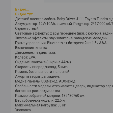
Видео...
Видео тут...
Детский электромобиль Baby Driver J111 Toyota Tundra 
Аккумулятор: 12V/10Ah, съемный. Редуктор: 2*17 000 об/3
Одноместный.
Световые эффекты: фары передние (вкл. с кнопки), задни
Звуковые эффекты: звук клаксона, заводские мелодии.
Пульт управления: Bluetooth от батареек 2шт 1.5v AAА.
Включение: кнопка.
Движение: педаль газа.
Колеса: EVA.
Сидение: экокожа (ширина 44см).
Скорость: вперед/назад, 5 км/ч.
Ремень безопасности: полосной.
Амортизаторы: да, задние.
Медиа-панель: USB-вход, AUX-вход.
Особенности модели: открываются двери, индикатор заря
багажник раскладывается.
Размер собранной модели: 135*80*60 см.
Вес собранной модели: 22,5 кг.
Максимальная нагрузка: 50 кг.
Упаковка: