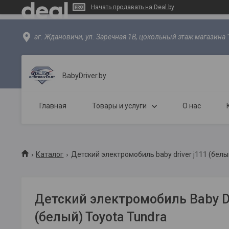
Начать продавать на Deal.by
аг. Ждановичи, ул. Заречная 1В, цокольный этаж магазина 
BabyDriver.by
Главная
Товары и услуги
О нас
Каталог
Детский электромобиль baby driver j111 (белый
Детский электромобиль Baby Dr
(белый) Toyota Tundra