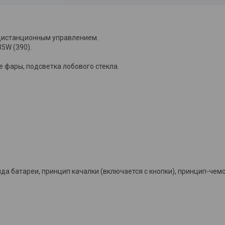
с дистанционным управлением.
5W (390).
е фары, подсветка лобового стекла.
да батареи, принцип качалки (включается с кнопки), принцип-чемо