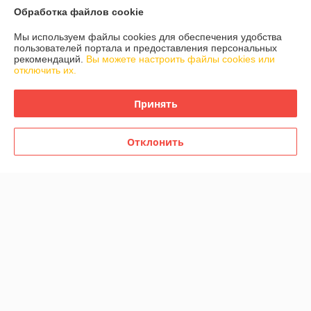
Обработка файлов cookie
Мы используем файлы cookies для обеспечения удобства
пользователей портала и предоставления персональных
рекомендаций.
Вы можете настроить файлы cookies или
отключить их.
Детский толокар RiverToys
Детский толокар RiverToys
Z005ZZ-AP (синий) Audi
Z005ZZ-AP (черный) Audi
Принять
В наличии
В наличии
230
230
285 руб.
285 руб.
руб.
руб.
Отклонить
Купить
Купить
-19%
-19%