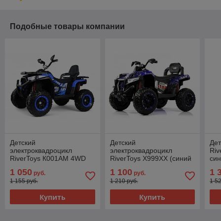
Подобные товары компании
Детский
Детский
Дет
электроквадроцикл
электроквадроцикл
Riv
RiverToys К001АМ 4WD
RiverToys X999XX (синий
син
(синий) Полноприводный
спайдер) 4WD
По
1 050
1 100
1 
руб.
руб.
Полноприводный
1 155 руб.
1 210 руб.
1 5
Купить
Купить