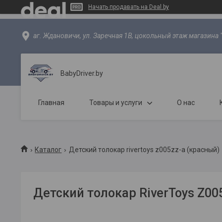
Начать продавать на Deal.by
аг. Ждановичи, ул. Заречная 1В, цокольный этаж магазина 
BabyDriver.by
Главная
Товары и услуги
О нас
Каталог
Детский толокар rivertoys z005zz-a (красный)
Детский толокар RiverToys Z00