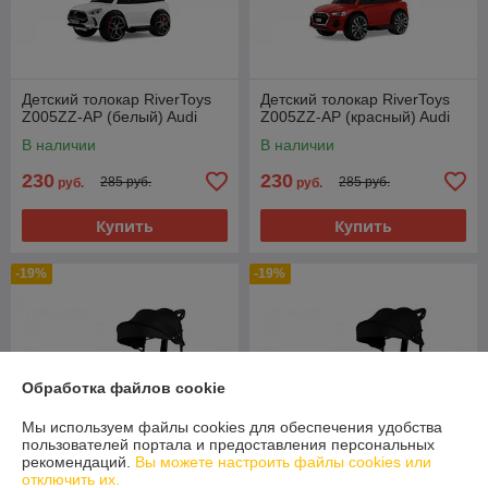
Детский толокар RiverToys
Детский толокар RiverToys
Z005ZZ-AP (белый) Audi
Z005ZZ-AP (красный) Audi
В наличии
В наличии
230
230
285 руб.
285 руб.
руб.
руб.
Купить
Купить
-19%
-19%
Обработка файлов cookie
Мы используем файлы cookies для обеспечения удобства
пользователей портала и предоставления персональных
рекомендаций.
Вы можете настроить файлы cookies или
отключить их.