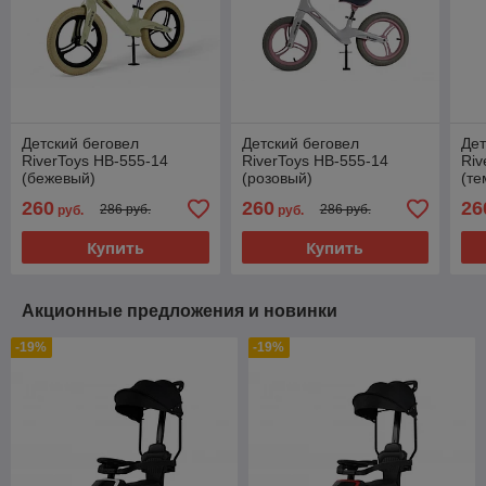
Детский беговел
Детский беговел
Дет
RiverToys HB-555-14
RiverToys HB-555-14
Riv
(бежевый)
(розовый)
(те
260
260
26
286 руб.
286 руб.
руб.
руб.
Купить
Купить
Акционные предложения и новинки
-19%
-19%