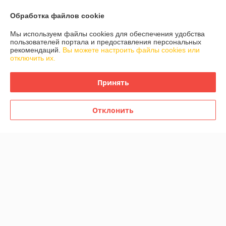
Обработка файлов cookie
Мы используем файлы cookies для обеспечения удобства
пользователей портала и предоставления персональных
рекомендаций.
Вы можете настроить файлы cookies или
отключить их.
Детский толокар RiverToys
Детский толокар RiverToys
Z005ZZ-AP (синий) Audi
Z005ZZ-AP (черный) Audi
Принять
В наличии
В наличии
230
230
285 руб.
285 руб.
руб.
руб.
Отклонить
Купить
Купить
-19%
-19%