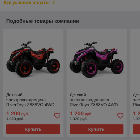
Все условия оплаты
Подобные товары компании
Детский
Детский
Дет
электроквадроцикл
электроквадроцикл
эле
RiverToys Z888VO 4WD
RiverToys Z888VO 4WD
Ri
(красный) Двухместный
(розовый) Двухместный
(се
1 200
1 200
1 
руб.
руб.
Полноприводный
Полноприводный
По
1 320 руб.
1 320 руб.
1 3
Купить
Купить