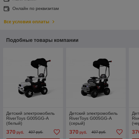
Онлайн по реквизитам
Все условия оплаты
Подобные товары компании
Детский электромобиль
Детский электромобиль
Дет
RiverToys G005GG-A
RiverToys G005GG-A
Riv
(белый)
(серый)
(че
370
370
37
407 руб.
407 руб.
руб.
руб.