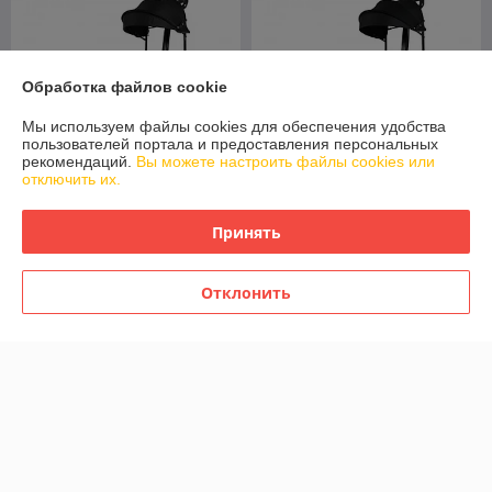
Обработка файлов cookie
Мы используем файлы cookies для обеспечения удобства
пользователей портала и предоставления персональных
рекомендаций.
Вы можете настроить файлы cookies или
отключить их.
Детский толокар RiverToys
Детский толокар RiverToys
Z005ZZ-AP (синий) Audi
Z005ZZ-AP (черный) Audi
Принять
В наличии
В наличии
230
230
285 руб.
285 руб.
руб.
руб.
Отклонить
Купить
Купить
-19%
-19%