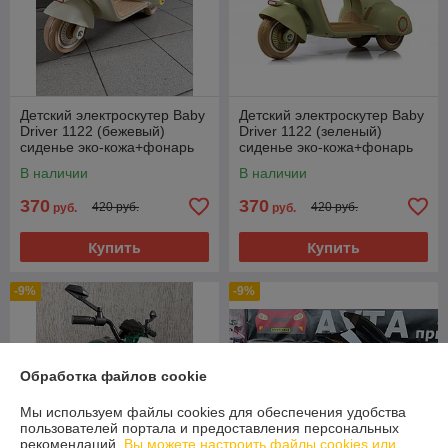
Детский электроскутер Baby
Детский электроскутер Baby
Driver 1122 (бежевый)
Driver 1122 (зеленый)
сиденье эко-кожа+фонарь
сиденье эко-кожа+фонарь
В наличии
В наличии
370
370
420 руб.
420 руб.
руб.
руб.
Купить
Купить
-9%
-9%
Обработка файлов cookie
Мы используем файлы cookies для обеспечения удобства
пользователей портала и предоставления персональных
рекомендаций.
Вы можете настроить файлы cookies или