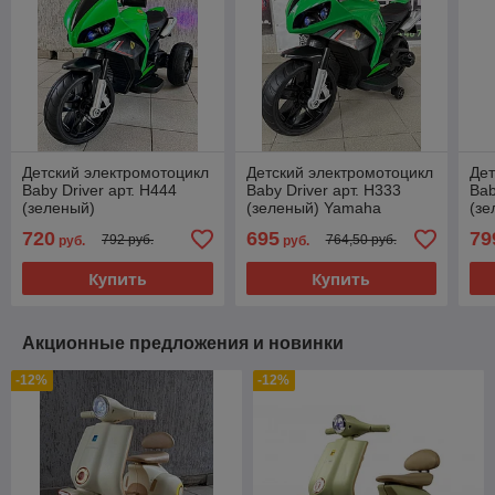
Детский электромотоцикл
Детский электромотоцикл
Дет
Baby Driver арт. H444
Baby Driver арт. H333
Bab
(зеленый)
(зеленый) Yamaha
(зе
акк
720
695
79
792 руб.
764,50 руб.
руб.
руб.
Купить
Купить
Акционные предложения и новинки
-12%
-12%