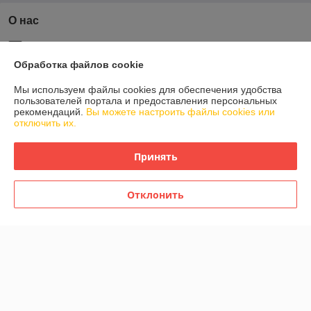
О нас
Рейтинг не сформирован
Менее 5 отзывов за последний год
Обработка файлов cookie
Компания продает на
Deal.by
Мы используем файлы cookies для обеспечения удобства
пользователей портала и предоставления персональных
Работает с 17.12.2014
рекомендаций.
Вы можете настроить файлы cookies или
отключить их.
г. Минск
аг. Ждановичи, ул. Заречная 1В, цокольный этаж магазина
"Корона", павильон 46, Минск, Беларусь
Принять
Контакты
Отклонить
Сегодня работает с 09:00 до 21:00
Показать весь график работы
Отзывы о магазине
У компании пока нет отзывов, добавьте первый