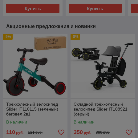
Купить
Купить
Акционные предложения и новинки
-9%
-8%
Трёхколесный велосипед
Складной трёхколесный
Slider IT110115 (зелёный)
велосипед Slider IT108921
беговел 2в1
(серый)
В наличии
В наличии
110
350
121 руб.
380 руб.
руб.
руб.