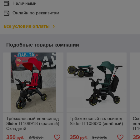
Наличными
Онлайн по реквизитам
Все условия оплаты
Подобные товары компании
Трёхколесный велосипед
Трёхколесный велосипед
Ск
Slider IT108918 (красный)
Slider IT108920 (зелёный)
вел
Складной
IT1
350
350
35
370 руб.
370 руб.
руб.
руб.