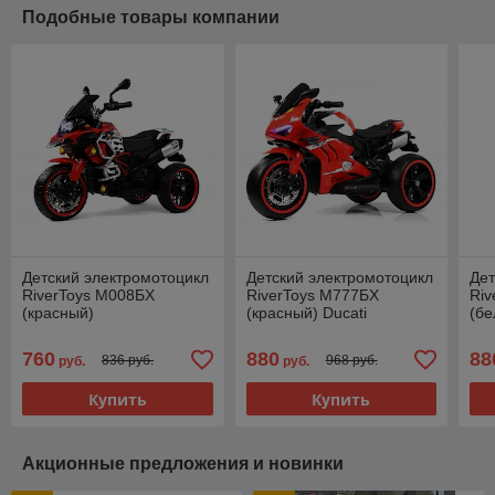
Подобные товары компании
Детский электромотоцикл
Детский электромотоцикл
Дет
RiverToys М008БХ
RiverToys М777БХ
Riv
(красный)
(красный) Ducati
(бе
760
880
88
836 руб.
968 руб.
руб.
руб.
Купить
Купить
Акционные предложения и новинки