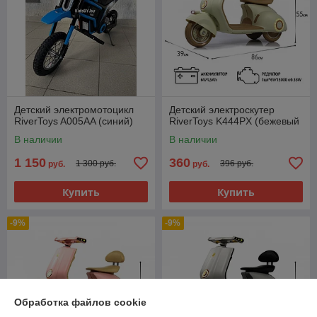
Детский электромотоцикл
Детский электроскутер
RiverToys A005AA (синий)
RiverToys K444PX (бежевый
В наличии
В наличии
1 150
360
1 300 руб.
396 руб.
руб.
руб.
Купить
Купить
-9%
-9%
Обработка файлов cookie