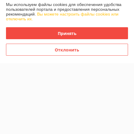
Мы используем файлы cookies для обеспечения удобства
пользователей портала и предоставления персональных
рекомендаций.
Вы можете настроить файлы cookies или
отключить их.
Детский электроскутер
Детский электроскутер
RiverToys K444PX (розовый)
RiverToys K444PX (серый)
Принять
В наличии
В наличии
360
360
396 руб.
396 руб.
руб.
руб.
Отклонить
Купить
Купить
-9%
-9%