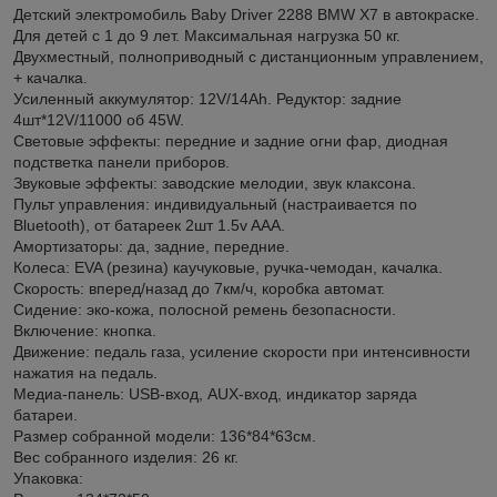
Детский электромобиль Baby Driver 2288 BMW X7 в автокраске.
Для детей с 1 до 9 лет. Максимальная нагрузка 50 кг.
Двухместный, полноприводный с дистанционным управлением,
+ качалка.
Усиленный аккумулятор: 12V/14Ah. Редуктор: задние
4шт*12V/11000 об 45W.
Световые эффекты: передние и задние огни фар, диодная
подстветка панели приборов.
Звуковые эффекты: заводские мелодии, звук клаксона.
Пульт управления: индивидуальный (настраивается по
Bluetooth), от батареек 2шт 1.5v AAА.
Амортизаторы: да, задние, передние.
Колеса: EVA (резина) каучуковые, ручка-чемодан, качалка.
Скорость: вперед/назад до 7км/ч, коробка автомат.
Сидение: эко-кожа, полосной ремень безопасности.
Включение: кнопка.
Движение: педаль газа, усиление скорости при интенсивности
нажатия на педаль.
Медиа-панель: USB-вход, AUX-вход, индикатор заряда
батареи.
Размер собранной модели: 136*84*63см.
Вес собранного изделия: 26 кг.
Упаковка: