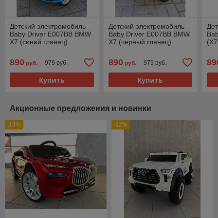
Детский электромобиль
Детский электромобиль
Дет
Baby Driver E007BB BMW
Baby Driver E007BB BMW
Ba
X7 (синий глянец)
X7 (черный глянец)
(X7
Полноприводный
Полноприводный
По
890
890
89
979 руб.
979 руб.
руб.
руб.
Купить
Купить
Акционные предложения и новинки
-13%
-12%