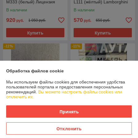
M333 (белый) Лицензия
L111 (жёлтый) Lamborghini
Полный привод
В наличии
В наличии
920
570
1 050 руб.
650 руб.
руб.
руб.
Купить
Купить
-11%
-11%
Обработка файлов cookie
Мы используем файлы cookies для обеспечения удобства
пользователей портала и предоставления персональных
рекомендаций.
Вы можете настроить файлы cookies или
отключить их.
Принять
Детский электромобиль
Детский электромобиль
Baby Driver 2233 (красный
Baby Driver S444 (черный,
глянец) Mercedes-Benz G-
полиция) Range Rover
Отклонить
Класс Полноприводный
Полноприводный
В наличии
В наличии