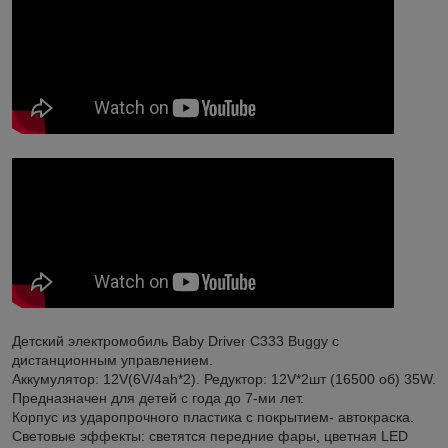
Детский электромобиль Baby Driver C333 Buggy с
дистанционным управлением.
Аккумулятор: 12V(6V/4ah*2). Редуктор: 12V*2шт (16500 об) 35W.
Предназначен для детей с года до 7-ми лет.
Корпус из ударопрочного пластика с покрытием- автокраска.
Световые эффекты: светятся передние фары, цветная LED