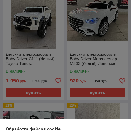
Детский электромобиль
Детский электромобиль
Baby Driver C111 (белый)
Baby Driver Mercedes арт.
Toyota Tundra
M333 (белый) Лицензия
Полноприводный
Полный привод
В наличии
В наличии
1 050
920
1 200 руб.
1 050 руб.
руб.
руб.
Купить
Купить
-12%
-11%
Обработка файлов cookie