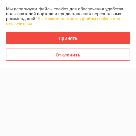
Мы используем файлы cookies для обеспечения удобства
пользователей портала и предоставления персональных
рекомендаций.
Вы можете настроить файлы cookies или
отключить их.
Принять
Детский электромобиль
Детский электромобиль
Baby Driver Lamborghini арт.
Baby Driver 2233 (красный
L111 (жёлтый) Lamborghini
глянец) Mercedes-Benz G-
Отклонить
Класс Полноприводный
В наличии
В наличии
570
770
650 руб.
870 руб.
руб.
руб.
Купить
Купить
-11%
-11%