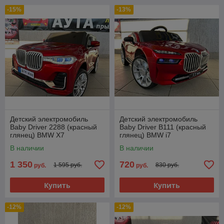
-15%
-13%
Детский электромобиль
Детский электромобиль
Baby Driver 2288 (красный
Baby Driver B111 (красный
глянец) BMW X7
глянец) BMW i7
Полноприводный
Полноприводный
В наличии
В наличии
Двухместный+ Качалка,
усиленный
1 350
720
1 595 руб.
830 руб.
руб.
руб.
Купить
Купить
-12%
-12%