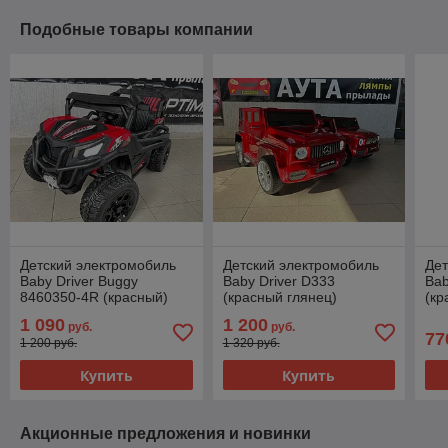
Подобные товары компании
Детский электромобиль
Детский электромобиль
Дет
Baby Driver Buggy
Baby Driver D333
Bab
8460350-4R (красный)
(красный глянец)
(кр
Полноприводный
Mercedes-Benz G65
Mer
1 090
1 200
руб.
руб.
Полноприводный
По
77
1 200 руб.
1 320 руб.
Купить
Купить
Акционные предложения и новинки