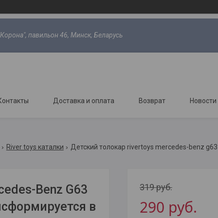
"Корона", павильон 46, Минск, Беларусь
Контакты
Доставка и оплата
Возврат
Новости
River toys каталки
Детский толокар rivertoys mercedes-benz g6
319
руб.
cedes-Benz G63
290
руб.
нсформируется в