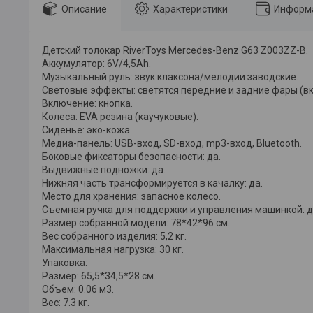
Описание
Характеристики
Информа
Детский толокар RiverToys Mercedes-Benz G63 Z003ZZ-B.
Аккумулятор: 6V/4,5Ah.
Музыкальный руль: звук клаксона/мелодии заводские.
Световые эффекты: светятся передние и задние фары (вк
Включение: кнопка.
Колеса: EVA резина (каучуковые).
Сиденье: эко-кожа.
Медиа-панель: USB-вход, SD-вход, mp3-вход, Bluetooth.
Боковые фиксаторы безопасности: да.
Выдвижные подножки: да.
Нижняя часть трансформируется в качалку: да.
Место для хранения: запасное колесо.
Съемная ручка для поддержки и управления машинкой: да
Размер собранной модели: 78*42*96 см.
Вес собранного изделия: 5,2 кг.
Максимальная нагрузка: 30 кг.
Упаковка:
Размер: 65,5*34,5*28 см.
Объем: 0.06 м3.
Вес: 7.3 кг.