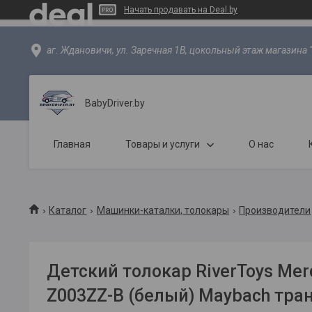
Начать продавать на Deal.by
аг. Ждановичи, ул. Заречная 1В, цокольный этаж магазина 
BabyDriver.by
Главная
Товары и услуги
О нас
Каталог
Машинки-каталки, толокары
Производители
Детский толокар RiverToys Mer
Z003ZZ-B (белый) Maybach тра