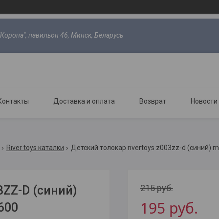
"Корона", павильон 46, Минск, Беларусь
Контакты
Доставка и оплата
Возврат
Новости
River toys каталки
Детский толокар rivertoys z003zz-d (синий) 
215
руб.
3ZZ-D (синий)
195
руб.
600