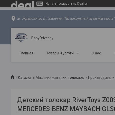
Начать продавать на Deal.by
аг. Ждановичи, ул. Заречная 1В, цокольный этаж магазина 
BabyDriver.by
Главная
Товары и услуги
О нас
Каталог
Машинки-каталки, толокары
Производители
Детский толокар RiverToys Z00
MERCEDES-BENZ MAYBACH GLS