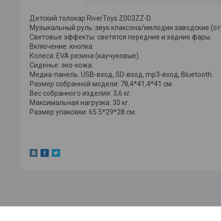
Детский толокар RiverToys Z003ZZ-D.
Музыкальный руль: звук клаксона/мелодии заводские (от
Световые эффекты: светятся передние и задние фары.
Включение: кнопка.
Колеса: EVA резина (каучуковые).
Сиденье: эко-кожа.
Медиа-панель: USB-вход, SD-вход, mp3-вход, Bluetooth.
Размер собранной модели: 78,4*41,4*41 см.
Вес собранного изделия: 3,6 кг.
Максимальная нагрузка: 30 кг.
Размер упаковки: 65.5*29*28 см.