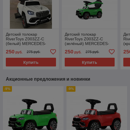
Детский толокар
Детский толокар
Дет
RiverToys Z003ZZ-C
RiverToys Z003ZZ-C
Riv
(белый) MERCEDES-
(зелёный) MERCEDES-
(к
BENZ MAYBACH GLS600
BENZ MAYBACH GLS600
BE
250
250
25
275 руб.
275 руб.
руб.
руб.
Купить
Купить
Акционные предложения и новинки
-9%
-9%