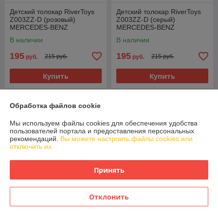
Детский толокар RiverToys
Детский толокар RiverToys
Z003ZZ-D (розовый)
Z003ZZ-D (серый)
MERCEDES-BENZ
MERCEDES-BENZ
MAYBACH GLS600
MAYBACH GLS600
В наличии
В наличии
195
195
215 руб.
215 руб.
руб.
руб.
Купить
Купить
-9%
-9%
Обработка файлов cookie
Мы используем файлы cookies для обеспечения удобства
пользователей портала и предоставления персональных
рекомендаций.
Вы можете настроить файлы cookies или
отключить их.
Принять
Отклонить
Детский толокар RiverToys
Детский толокар RiverToys
Z003ZZ-D (синий)
Z003ZZ-D (чёрный)