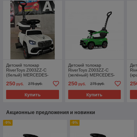
Детский толокар
Детский толокар
Дет
RiverToys Z003ZZ-C
RiverToys Z003ZZ-C
Riv
(белый) MERCEDES-
(зелёный) MERCEDES-
(к
BENZ MAYBACH GLS600
BENZ MAYBACH GLS600
BE
250
250
25
275 руб.
275 руб.
руб.
руб.
Купить
Купить
Акционные предложения и новинки
-9%
-9%