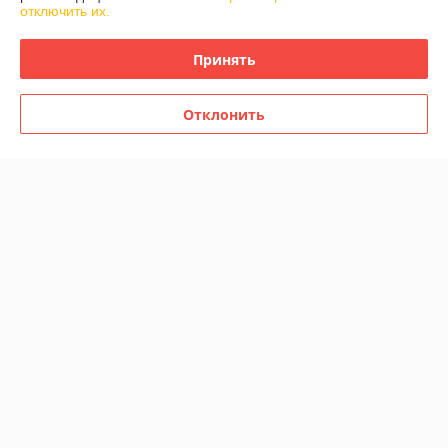
отключить их.
Принять
Детский толокар RiverToys
Детский толокар RiverToys
Z003ZZ-D (серый)
Z003ZZ-D (синий)
MERCEDES-BENZ
MERCEDES-BENZ
Отклонить
MAYBACH GLS600
MAYBACH GLS600
В наличии
В наличии
195
195
215 руб.
215 руб.
руб.
руб.
Купить
Купить
-9%
-9%