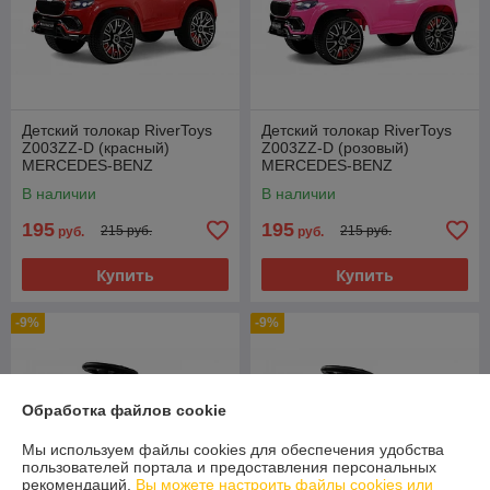
Детский толокар RiverToys
Детский толокар RiverToys
Z003ZZ-D (красный)
Z003ZZ-D (розовый)
MERCEDES-BENZ
MERCEDES-BENZ
MAYBACH GLS600
MAYBACH GLS600
В наличии
В наличии
195
195
215 руб.
215 руб.
руб.
руб.
Купить
Купить
-9%
-9%
Обработка файлов cookie
Мы используем файлы cookies для обеспечения удобства
пользователей портала и предоставления персональных
рекомендаций.
Вы можете настроить файлы cookies или