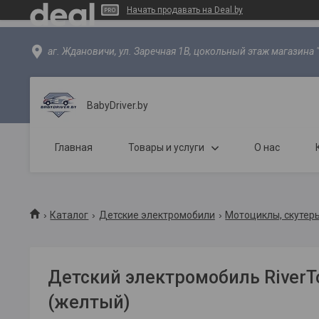
Начать продавать на Deal.by
аг. Ждановичи, ул. Заречная 1В, цокольный этаж магазина 
BabyDriver.by
Главная
Товары и услуги
О нас
Каталог
Детские электромобили
Мотоциклы, скутер
Детский электромобиль RiverT
(желтый)