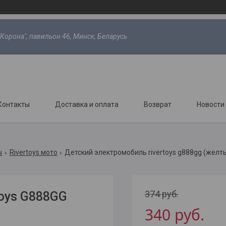
"Корона", павильон 46, Минск, Беларусь
Контакты
Доставка и оплата
Возврат
Новости
ы
Rivertoys мото
Детский электромобиль rivertoys g888gg (желт
374
руб.
oys G888GG
340
руб.