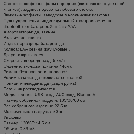
Световые эффекты: фары передние (включаются отдельной
кнопкой), задние, подсветка лобового стекла.
Звуковые эффекты: заводские мелодии/звук клаксона.
Пульт управления: индивидуальный (настраивается по
Bluetooth), от батареек 2шт 1.5v AAА.
Амортизаторы: да, задние.
Включение: кнопка.
Индикатор заряда батареи: да.
Колеса: EVA резина (каучуковые).
Двери: открываются.
Скорость: вперед/назад, 5 км/ч.
Сидение: эко-кожа (ширина 44см).
Ремень безопасности: полосной.
Режим качалки: да (включается кнопкой).
Принцип-чемодана: да (сзади ручка).
Багажник раскладывается.
Медиа-панель: USB-вход, AUX-вход, Bluetooth.
Размер собранной модели: 135*80*60 см.
Вес собранного изделия: 22,5 кг.
Максимальная нагрузка: 50 кг.
Упаковка:
Размер: 130*67*44,5 см.
Объем: 0.39 м3.