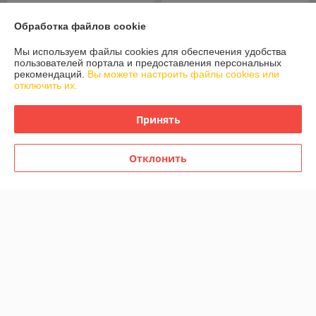
Обработка файлов cookie
Мы используем файлы cookies для обеспечения удобства
пользователей портала и предоставления персональных
рекомендаций.
Вы можете настроить файлы cookies или
отключить их.
Принять
Детский электромобиль
Детский электромобиль
RiverToys G444GG
RiverToys G555GG (белый)
(красный) Toyota Tundra
Toyota Полноприводный
Отклонить
Полноприводный
В наличии
В наличии
1 090
980
1 200 руб.
1 078 руб.
руб.
руб.
Купить
Купить
-9%
-9%