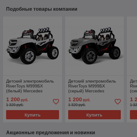
Подобные товары компании
Детский электромобиль
Детский электромобиль
Дет
RiverToys М999БХ
RiverToys М999БХ
Riv
(белый) Mercedes
(серый) Mercedes
(си
Полноприводный
Полноприводный
По
1 200
1 200
1 
руб.
руб.
Двухместный
Двухместный
Дв
1 320 руб.
1 320 руб.
1 3
Купить
Купить
Акционные предложения и новинки