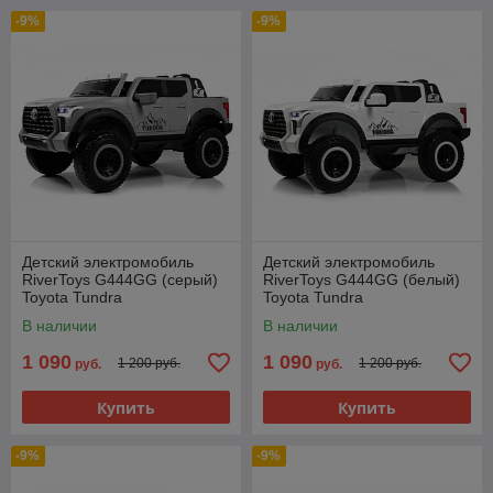
-9%
-9%
Детский электромобиль
Детский электромобиль
RiverToys G444GG (серый)
RiverToys G444GG (белый)
Toyota Tundra
Toyota Tundra
Полноприводный
Полноприводный
В наличии
В наличии
1 090
1 090
1 200 руб.
1 200 руб.
руб.
руб.
Купить
Купить
-9%
-9%