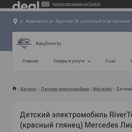
Начать продавать на Deal.by
аг. Ждановичи, ул. Заречная 1В, цокольный этаж магазина 
BabyDriver.by
Главная
Товары и услуги
О нас
Каталог
Детские электромобили
Mercedes
Детский
Детский электромобиль RiverT
(красный глянец) Mercedes Л