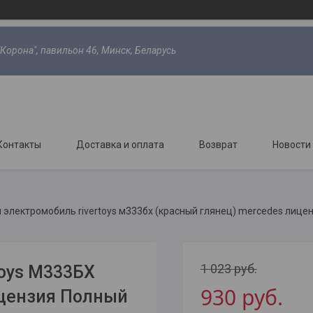
"Корона", павильон 46, Минск, Беларусь
Контакты
Доставка и оплата
Возврат
Новости
 электромобиль rivertoys м333бх (красный глянец) mercedes лице
1 023
руб.
oys М333БХ
930
руб.
ицензия Полный