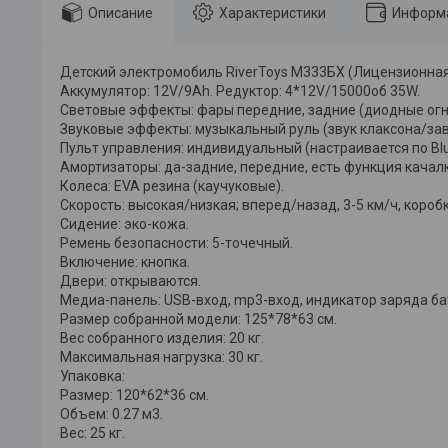
Описание
Характеристики
Информа
Детский электромобиль RiverToys М333БХ (Лицензионная
Аккумулятор: 12V/9Ah. Редуктор: 4*12V/15000об 35W.
Световые эффекты: фары передние, задние (диодные огн
Звуковые эффекты: музыкальный руль (звук клаксона/за
Пульт управления: индивидуальный (настраивается по Blue
Амортизаторы: да-задние, передние, есть функция качалк
Колеса: EVA резина (каучуковые).
Скорость: высокая/низкая; вперед/назад, 3-5 км/ч, короб
Сидение: эко-кожа.
Ремень безопасности: 5-точечный.
Включение: кнопка.
Двери: открываются.
Медиа-панель: USB-вход, mp3-вход, индикатор заряда ба
Размер собранной модели: 125*78*63 см.
Вес собранного изделия: 20 кг.
Максимальная нагрузка: 30 кг.
Упаковка:
Размер: 120*62*36 см.
Объем: 0.27 м3.
Вес: 25 кг.