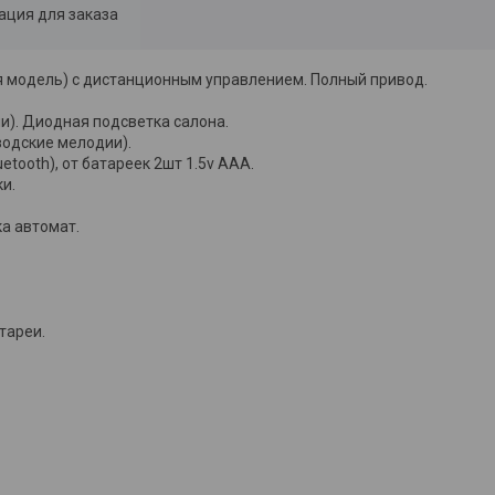
ция для заказа
 модель) с дистанционным управлением. Полный привод.
и). Диодная подсветка салона.
водские мелодии).
tooth), от батареек 2шт 1.5v AAA.
и.
ка автомат.
тареи.