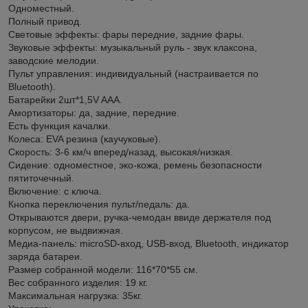
Одноместный.
Полный привод.
Световые эффекты: фары передние, задние фары.
Звуковые эффекты: музыкальный руль - звук клаксона,
заводские мелодии.
Пульт управления: индивидуальный (настраивается по
Bluetooth).
Батарейки 2шт*1,5V AAA.
Амортизаторы: да, задние, передние.
Есть функция качалки.
Колеса: EVA резина (каучуковые).
Скорость: 3-6 км/ч вперед/назад, высокая/низкая.
Сидение: одноместное, эко-кожа, ремень безопасности
пятиточечный.
Включение: с ключа.
Кнопка переключения пульт/педаль: да.
Открываются двери, ручка-чемодан ввиде держателя под
корпусом, не выдвижная.
Медиа-панель: microSD-вход, USB-вход, Bluetooth, индикатор
заряда батареи.
Размер собранной модели: 116*70*55 см.
Вес собранного изделия: 19 кг.
Максимальная нагрузка: 35кг.