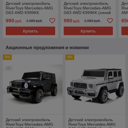
Детский электромобиль
Детский электромобиль
Дет
RiverToys Mercedes-AMG
RiverToys Mercedes-AMG
Riv
G63 4WD K999KK
G63 4WD K999KK (синий
AM
(вишневый глянец)
глянец) Лицензия
(кр
990
990
65
1 089 руб.
1 089 руб.
руб.
руб.
Лицензия
полноприводной
полноприводной
Купить
Купить
Акционные предложения и новинки
-9%
-9%
Детский электромобиль
Детский электромобиль
RiverToys Mercedes-AMG
RiverToys Mercedes-AMG