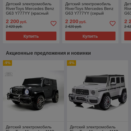
Детский электромобиль
Детский электромобиль
Дет
RiverToys Mercedes Benz
RiverToys Mercedes Benz
Riv
G63 Y777YY (красный
G63 Y777YY (серый
G6
глянец) Лицензия
глянец) Лицензия
гля
2 200
2 200
2 
руб.
руб.
Двухместный
Двухместный
Дв
2 420 руб.
2 420 руб.
2 4
Полноприводный
Полноприводный до
По
Купить
Купить
Акционные предложения и новинки
-9%
-9%
Детский электромобиль
Детский электромобиль