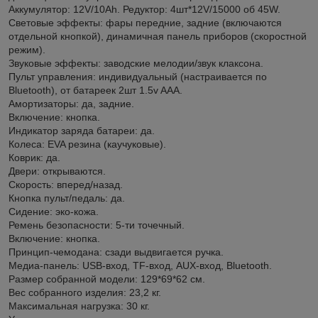
Аккумулятор: 12V/10Ah. Редуктор: 4шт*12V/15000 об 45W.
Световые эффекты: фары передние, задние (включаются
отдельной кнопкой), динамичная панель приборов (скоростной
режим).
Звуковые эффекты: заводские мелодии/звук клаксона.
Пульт управления: индивидуальный (настраивается по
Bluetooth), от батареек 2шт 1.5v AAА.
Амортизаторы: да, задние.
Включение: кнопка.
Индикатор заряда батареи: да.
Колеса: EVA резина (каучуковые).
Коврик: да.
Двери: открываются.
Скорость: вперед/назад.
Кнопка пульт/педаль: да.
Сидение: эко-кожа.
Ремень безопасности: 5-ти точечный.
Включение: кнопка.
Принцип-чемодана: сзади выдвигается ручка.
Медиа-панель: USB-вход, TF-вход, AUX-вход, Bluetooth.
Размер собранной модели: 129*69*62 см.
Вес собранного изделия: 23,2 кг.
Максимальная нагрузка: 30 кг.