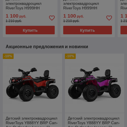
электроквадроцикл
электроквадроцикл
эле
RiverToys H999HH
RiverToys H999HH
Riv
(камуфляж)
(красный Spider)
(че
1 100
1 100
1 
руб.
руб.
полноприводный
полноприводный
по
1 210 руб.
1 210 руб.
1 2
Купить
Купить
Акционные предложения и новинки
-10%
-10%
Детский электроквадроцикл
Детский электроквадроцикл
RiverToys Y888YY BRP Can-
RiverToys Y888YY BRP Can-