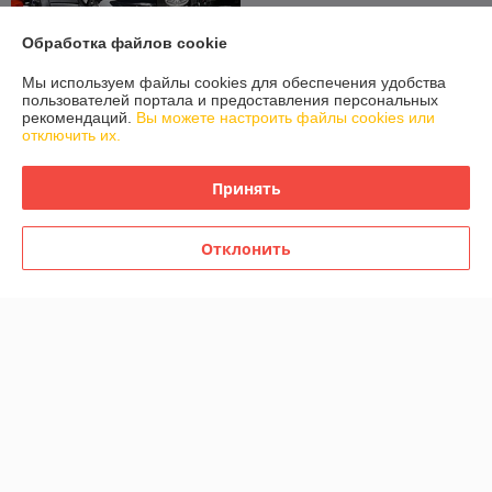
Обработка файлов cookie
Мы используем файлы cookies для обеспечения удобства
пользователей портала и предоставления персональных
рекомендаций.
Вы можете настроить файлы cookies или
отключить их.
Принять
Детская педальная машина
карт RiverToys Mercedes-
Benz H333HH (белый)
Отклонить
Лицензия
В наличии
650
738 руб.
руб.
Купить
О нас
Рейтинг не сформирован
Менее 5 отзывов за последний год