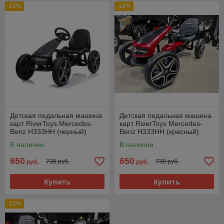
-12%
-12%
Детская педальная машина
Детская педальная машина
карт RiverToys Mercedes-
карт RiverToys Mercedes-
Benz H333HH (черный)
Benz H333HH (красный)
Лицензия
Лицензия
В наличии
В наличии
650
650
738 руб.
738 руб.
руб.
руб.
Купить
Купить
-12%