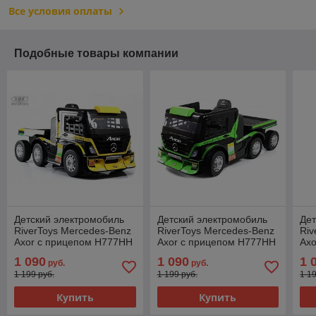
Все условия оплаты
Подобные товары компании
Детский электромобиль
Детский электромобиль
Дет
RiverToys Mercedes-Benz
RiverToys Mercedes-Benz
Riv
Axor с прицепом H777HH
Axor с прицепом H777HH
Ax
(желтый) Лицензия с
(зеленый) Лицензия с
(кр
1 090
1 090
1 
руб.
руб.
пультом
пультом
пул
1 199 руб.
1 199 руб.
1 1
Купить
Купить