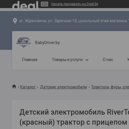
Начать продавать на Deal.by
аг. Ждановичи, ул. Заречная 1В, цокольный этаж магазина 
BabyDriver.by
Главная
Товары и услуги
О нас
Каталог
Детские электромобили
Трактора, фуры, сп
Детский электромобиль RiverT
(красный) трактор с прицепом