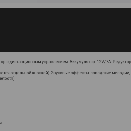
ор с дистанционным управлением. Аккумулятор: 12V/7А. Редуктор:
тся отдельной кнопкой). Звуковые эффекты: заводские мелодии, 
etooth).
м.