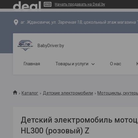
Начать продавать на Deal.by
аг. Ждановичи, ул. Заречная 1В, цокольный этаж магазина 
BabyDriver.by
Главная
Товары и услуги
О нас
Каталог
Детские электромобили
Мотоциклы, скутер
Детский электромобиль мотоци
HL300 (розовый) Z