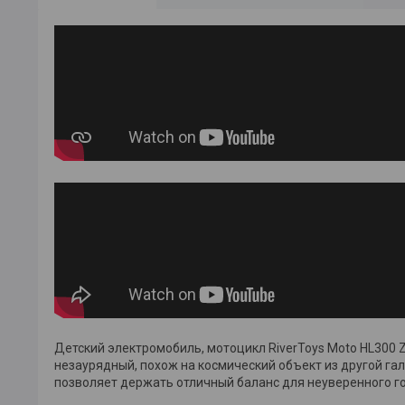
Детский электромобиль, мотоцикл RiverToys Moto HL300 
незаурядный, похож на космический объект из другой гал
позволяет держать отличный баланс для неуверенного г