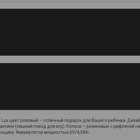
Z Lux цвет розовый — отличный подарок для Вашего ребенка. Диза
актики (лишний повод для игр). Колеса — резиновые с рифленой нак
онщика. Аккумулятор мощностью 6V/4,5Ah.