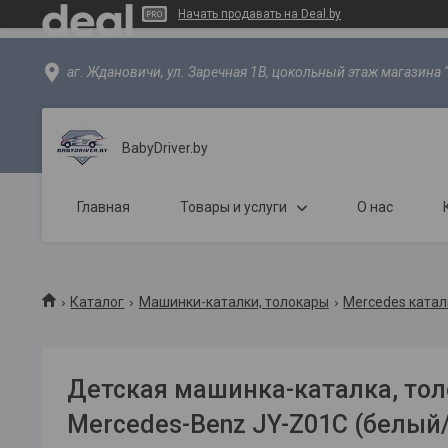
Начать продавать на Deal.by
аг. Ждановичи, ул. Заречная 1В, цокольный этаж магазина 
BabyDriver.by
Главная
Товары и услуги
О нас
Каталог
Машинки-каталки, толокары
Mercedes катал
Детская машинка-каталка, тол
Mercedes-Benz JY-Z01C (белый