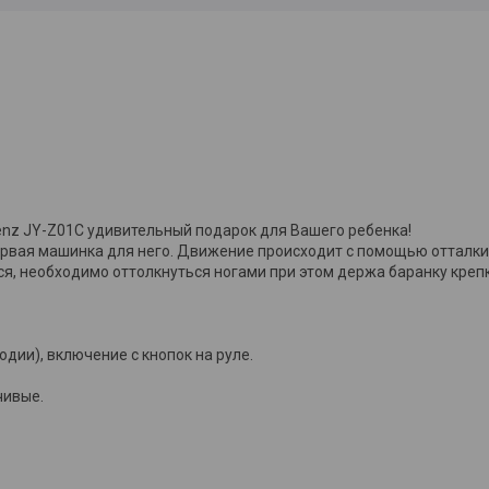
enz JY-Z01C удивительный подарок для Вашего ребенка!
ервая машинка для него. Движение происходит с помощью отталки
я, необходимо оттолкнуться ногами при этом держа баранку крепко
дии), включение с кнопок на руле.
чивые.