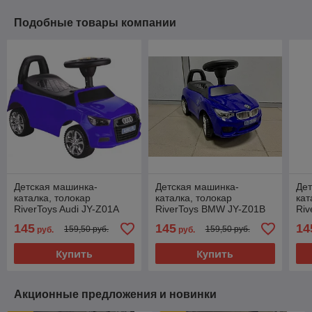
Подобные товары компании
Детская машинка-
Детская машинка-
Дет
каталка, толокар
каталка, толокар
кат
RiverToys Audi JY-Z01A
RiverToys BMW JY-Z01B
Riv
(синий/черный)
(синий/черный)
JY-
145
145
14
159,50 руб.
159,50 руб.
руб.
руб.
Купить
Купить
Акционные предложения и новинки