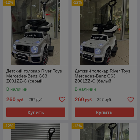
-12%
-12%
Детский толокар River Toys
Детский толокар River Toys
Mercedes-Benz G63
Mercedes-Benz G63
Z001ZZ-C (серый
Z001ZZ-C (белый
бриллиант) звук и свет от
бриллиант) звук и свет от
В наличии
В наличии
батареек
батареек
260
260
297 руб.
297 руб.
руб.
руб.
Купить
Купить
-12%
-12%