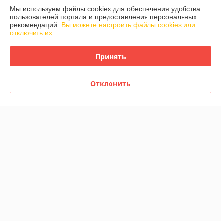
Мы используем файлы cookies для обеспечения удобства
пользователей портала и предоставления персональных
рекомендаций.
Вы можете настроить файлы cookies или
отключить их.
Принять
Детский толокар River Toys
Детский толокар River Toys
Mercedes-Benz G63
Mercedes-Benz G63
Z001ZZ-C (черный
Z001ZZ-D (белый)
Отклонить
бриллиант) звук и свет от
В наличии
В наличии
батареек
260
195
297 руб.
215 руб.
руб.
руб.
Купить
Купить
-9%
-9%