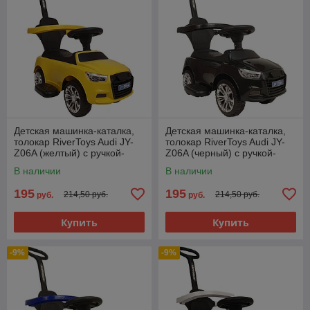
Детская машинка-каталка,
Детская машинка-каталка,
толокар RiverToys Audi JY-
толокар RiverToys Audi JY-
Z06A (желтый) c ручкой-
Z06A (черный) c ручкой-
управляшкой
управляшкой
В наличии
В наличии
195
195
214,50 руб.
214,50 руб.
руб.
руб.
Купить
Купить
-9%
-9%