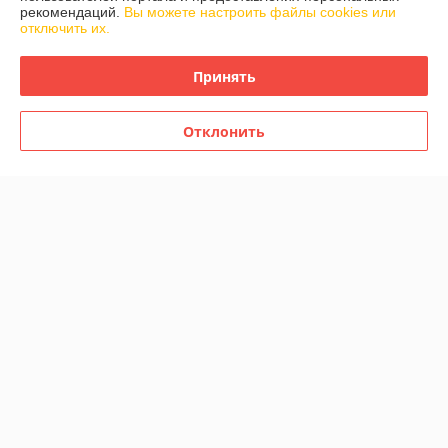
рекомендаций.
Вы можете настроить файлы cookies или
отключить их.
Принять
Детская машинка-каталка,
Детская машинка-каталка,
толокар RiverToys Audi JY-
толокар RiverToys Audi JY-
Z06A (красный) c ручкой-
Z01A (зеленый)
Отклонить
управляшкой
В наличии
В наличии
195
145
214,50 руб.
159,50 руб.
руб.
руб.
Купить
Купить
-9%
-9%