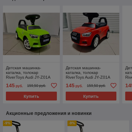
Детская машинка-
Детская машинка-
Дет
каталка, толокар
каталка, толокар
кат
RiverToys Audi JY-Z01A
RiverToys Audi JY-Z01A
Riv
(зеленый)
(красный/черный)
(бе
145
145
14
159,50 руб.
159,50 руб.
руб.
руб.
Купить
Купить
Акционные предложения и новинки
-9%
-9%