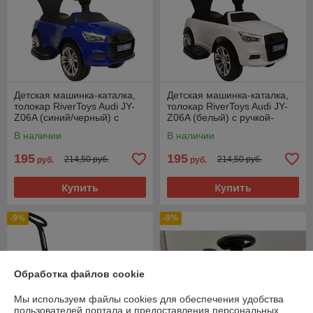
Детская машинка-каталка,
Детская машинка-каталка,
толокар RiverToys Audi JY-
толокар RiverToys Audi JY-
Z06A (синий/черный) c
Z06A (белый) c ручкой-
ручкой-управляшкой
управляшкой
В наличии
В наличии
195
195
214,50 руб.
214,50 руб.
руб.
руб.
Купить
Купить
-9%
-9%
Обработка файлов cookie
Мы используем файлы cookies для обеспечения удобства
пользователей портала и предоставления персональных