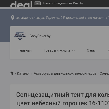
Начать продавать на Deal.by
аг. Ждановичи, ул. Заречная 1В, цокольный этаж магазина 
BabyDriver.by
Главная
Товары и услуги
О нас
Каталог
Аксессуары для колясок, велосипедов
Солн
Солнцезащитный тент для ко
цвет небесный горошек 16-110