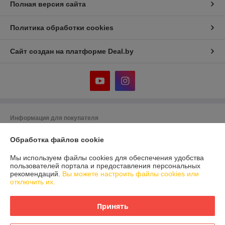
Полная версия сайта
Политика обработки cookies
Сайт создан на платформе Deal.by
Информация для покупателя
Юридическое лицо:
Общество с ограниченной ответственностью
Обработка файлов cookie
«Белмиртойс»
223028, Республика Беларусь, Минская обл., Минский р-н, аг. ​
Ждановичи, ул. Заречная, д. 1В, пав. 46
Мы используем файлы cookies для обеспечения удобства
пользователей портала и предоставления персональных
Регистрационный номер ЕГР: 693342260
рекомендаций.
Вы можете настроить файлы cookies или
отключить их.
УНП: 693342260
Регистрационный орган: Минский горисполком
Принять
Дата регистрации компании: 12.12.2024