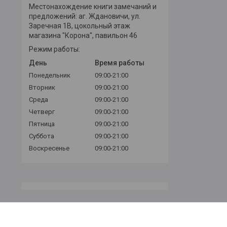
Местонахождение книги замечаний и
предложений: аг. Ждановичи, ул.
Заречная 1В, цокольный этаж
магазина "Корона", павильон 46
Режим работы:
День
Время работы
Понедельник
09:00-21:00
Вторник
09:00-21:00
Среда
09:00-21:00
Четверг
09:00-21:00
Пятница
09:00-21:00
Суббота
09:00-21:00
Воскресенье
09:00-21:00