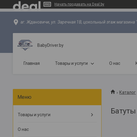
Начать продавать на Deal.by
аг. Ждановичи, ул. Заречная 1В, цокольный этаж магазина 
BabyDriver.by
Главная
Товары и услуги
О нас
Каталог
Батуты
Товары и услуги
О нас