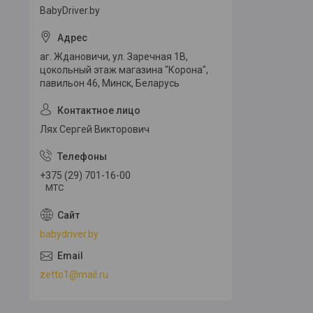
BabyDriver.by
аг. Ждановичи, ул. Заречная 1В,
цокольный этаж магазина "Корона",
павильон 46, Минск, Беларусь
Лях Сергей Викторович
+375 (29) 701-16-00
МТС
babydriver.by
zetto1@mail.ru