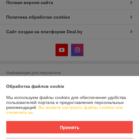
Полная версия сайта
Политика обработки cookies
Сайт создан на платформе Deal.by
Информация для покупателя
Юридическое лицо:
Общество с ограниченной ответственностью
Обработка файлов cookie
«Белмиртойс»
223028, Республика Беларусь, Минская обл., Минский р-н, аг. ​
Ждановичи, ул. Заречная, д. 1В, пав. 46
Мы используем файлы cookies для обеспечения удобства
пользователей портала и предоставления персональных
Регистрационный номер ЕГР: 693342260
рекомендаций.
Вы можете настроить файлы cookies или
отключить их.
УНП: 693342260
Регистрационный орган: Минский горисполком
Принять
Дата регистрации компании: 12.12.2024